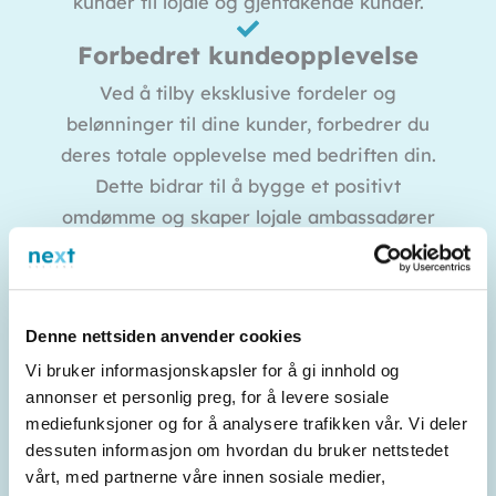
kunder til lojale og gjentakende kunder.
Forbedret kundeopplevelse
Ved å tilby eksklusive fordeler og
belønninger til dine kunder, forbedrer du
deres totale opplevelse med bedriften din.
Dette bidrar til å bygge et positivt
omdømme og skaper lojale ambassadører
som vil anbefale din bedrift til andre.
Konkurransefortrinn
Denne nettsiden anvender cookies
I en stadig mer konkurransedrevet bransje
kan en effektiv kundeklubb være et
Vi bruker informasjonskapsler for å gi innhold og
annonser et personlig preg, for å levere sosiale
verdifullt konkurransefortrinn. Ved å tilby
mediefunksjoner og for å analysere trafikken vår. Vi deler
noe ekstra til dine kunder som dine
dessuten informasjon om hvordan du bruker nettstedet
konkurrenter ikke har, skiller du deg ut og
vårt, med partnerne våre innen sosiale medier,
tiltrekker deg flere kunder til din bedrift.