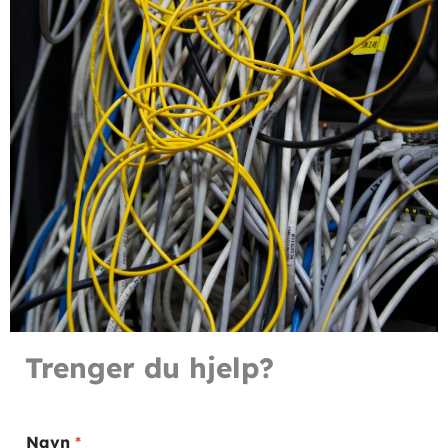
Trenger du hjelp?
*
Navn
*
E