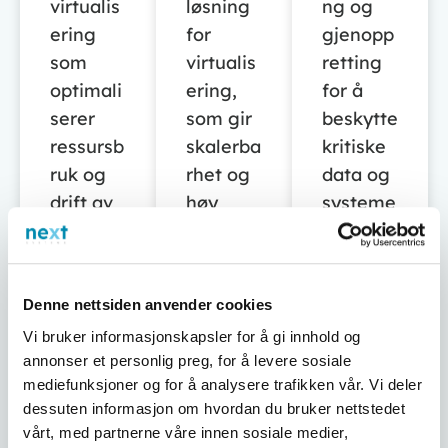
virtualis
løsning
ng og
ering
for
gjenopp
som
virtualis
retting
optimali
ering,
for å
serer
som gir
beskytte
ressursb
skalerba
kritiske
ruk og
rhet og
data og
drift av
høy
systeme
IT-
ytelse.
r.
infrastru
ktur.
Denne nettsiden anvender cookies
Vi bruker informasjonskapsler for å gi innhold og
annonser et personlig preg, for å levere sosiale
mediefunksjoner og for å analysere trafikken vår. Vi deler
Termina
Panda
MS SQL
dessuten informasjon om hvordan du bruker nettstedet
lserverl
Antiviru
Kraftig
vårt, med partnerne våre innen sosiale medier,