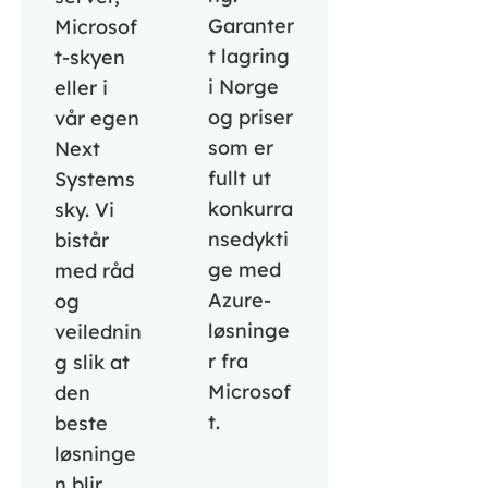
Garanter
Microsof
t lagring
t-skyen
i Norge
eller i
og priser
vår egen
som er
Next
fullt ut
Systems
konkurra
sky. Vi
nsedykti
bistår
ge med
med råd
Azure-
og
løsninge
veilednin
r fra
g slik at
Microsof
den
t.
beste
løsninge
n blir