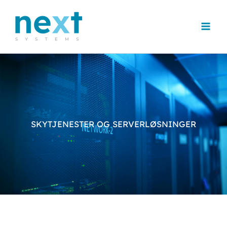
Hopp
rett
til
innholdet
SKYTJENESTER OG SERVERLØSNINGER