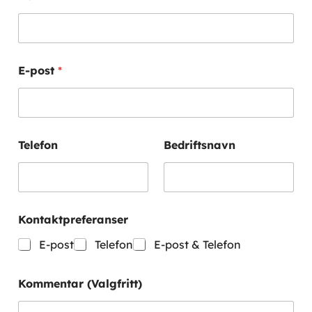
-
p
o
s
t
E-post
*
B
e
d
r
i
f
Telefon
Bedriftsnavn
t
s
n
a
v
Kontaktpreferanser
n
E-post
Telefon
E-post & Telefon
Kommentar (Valgfritt)