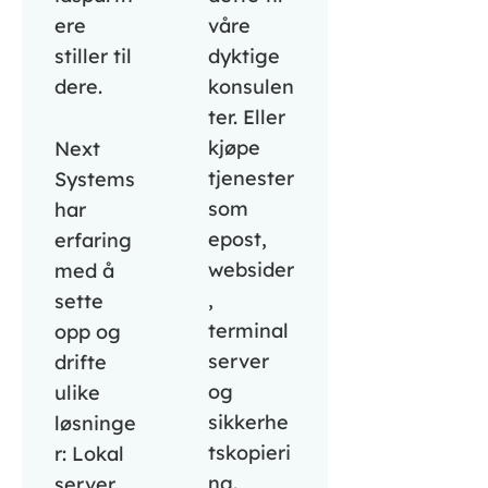
ere
våre
stiller til
dyktige
dere.
konsulen
ter. Eller
kjøpe
Next
tjenester
Systems
som
har
epost,
erfaring
websider
med å
,
sette
terminal
opp og
server
drifte
og
ulike
sikkerhe
løsninge
tskopieri
r: Lokal
ng.
server,