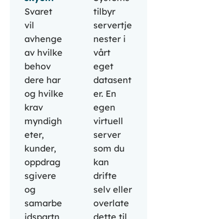
Svaret
tilbyr
vil
servertje
avhenge
nester i
av hvilke
vårt
behov
eget
dere har
datasent
og hvilke
er. En
krav
egen
myndigh
virtuell
eter,
server
kunder,
som du
oppdrag
kan
sgivere
drifte
og
selv eller
samarbe
overlate
idspartn
dette til