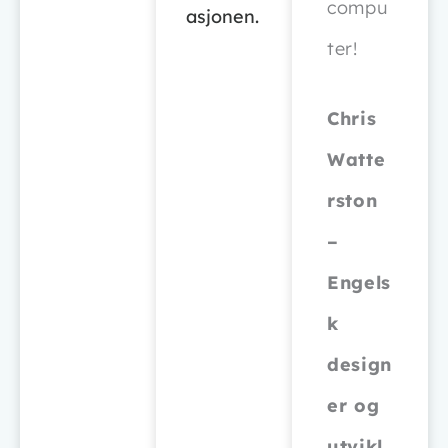
compu
asjonen.
ter!
Chris
Watte
rston
–
Engels
k
design
er og
utvikl