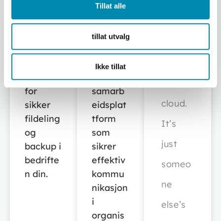
Tillat alle
NAS
Exhang
tillat utvalg
Praktisk
e
There
nettverk
E-post-
Ikke tillat
slagring
og
is no
for
samarb
cloud.
sikker
eidsplat
fildeling
tform
It’s
og
som
just
backup i
sikrer
bedrifte
effektiv
someo
n din.
kommu
ne
nikasjon
i
else’s
organis