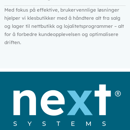
Med fokus på effektive, brukervennlige løsninger
hjelper vi klesbutikker med å håndtere alt fra salg
og lager til nettbutikk og lojalitetsprogrammer – alt
for å forbedre kundeopplevelsen og optimalisere
driften.