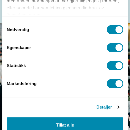
med annen informasjon du har gjort tilgjengelig for dem,
enkelt justere beholdning og salgsdata.
eller som de har samlet inn gjennom din bruk av
tjenestene deres.
Samtykkevalg
Nødvendig
Egenskaper
Statistikk
Markedsføring
Detaljer
Tillat alle