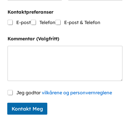
Kontaktpreferanser
E-post
Telefon
E-post & Telefon
N
Kommentar (Valgfritt)
a
v
n
*
E
-
p
o
s
t
S
Jeg godtar
vilkårene og personvernreglene
a
m
t
Kontakt Meg
y
k
k