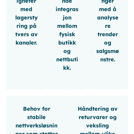
igheter
nde
nger
med
integras
med å
lagersty
jon
analyse
ring på
mellom
re
tvers av
fysisk
trender
kanaler.
butikk
og
og
salgsmø
nettbuti
nstre.
kk.
Behov for
Håndtering av
stabile
returvarer og
nettverksløsnin
veksling
ger som støtter
mellom ulike