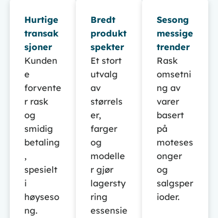
Hurtige
Bredt
Sesong
transak
produkt
messige
sjoner
spekter
trender
Kunden
Et stort
Rask
e
utvalg
omsetni
forvente
av
ng av
r rask
størrels
varer
og
er,
basert
smidig
farger
på
betaling
og
moteses
,
modelle
onger
spesielt
r gjør
og
i
lagersty
salgsper
høyseso
ring
ioder.
ng.
essensie