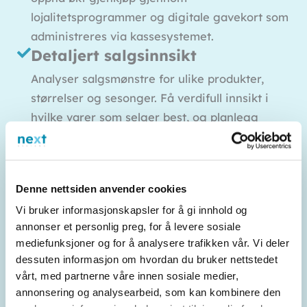
lojalitetsprogrammer og digitale gavekort som
administreres via kassesystemet.
Detaljert salgsinnsikt
Analyser salgsmønstre for ulike produkter,
størrelser og sesonger. Få verdifull innsikt i
hvilke varer som selger best, og planlegg
innkjøp mer effektivt.
Nettverks- og IT-løsninger
Robuste og sikre nettverksløsninger sikrer at
Denne nettsiden anvender cookies
betalinger, lagerstyring og nettbutikken
Vi bruker informasjonskapsler for å gi innhold og
fungerer sømløst. Perfekt for klesbutikker som
annonser et personlig preg, for å levere sosiale
trenger stabil drift, også under høytrafikk.
mediefunksjoner og for å analysere trafikken vår. Vi deler
Retur- og byttehåndtering
dessuten informasjon om hvordan du bruker nettstedet
vårt, med partnerne våre innen sosiale medier,
Effektiviser prosessen for retur og bytte, med
annonsering og analysearbeid, som kan kombinere den
løsninger som lar deg spore tidligere kjøp og