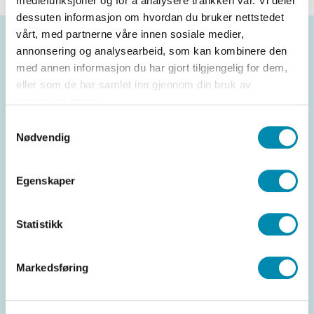
mediefunksjoner og for å analysere trafikken vår. Vi deler
dessuten informasjon om hvordan du bruker nettstedet
vårt, med partnerne våre innen sosiale medier,
annonsering og analysearbeid, som kan kombinere den
Løsninger
Betalingsløsninger
med annen informasjon du har gjort tilgjengelig for dem,
eller som de har samlet inn gjennom din bruk av
Effektive kasseløsninger som støtter kort,
tjenestene deres.
Vipps og kontaktløse betalinger.
Samtykkevalg
Produksjons- og lagerstyring
Nødvendig
Full oversikt over råvarer, ferdigvarer og
automatiske lageroppdateringer.
Egenskaper
Svinnkontroll
Verktøy for å registrere, analysere og
Statistikk
redusere matsvinn.
Kampanjehåndtering
Markedsføring
Enkel oppdatering av priser, tilbud og
tidsstyrte kampanjer.