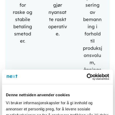
for
gjør
sering
raske og
nyansat
av
stabile
te raskt
bemann
betaling
operativ
ing i
smetod
e.
forhold
er.
til
produksj
onsvolu
m,
åpnings
tider og
kundetr
afikk.
Denne nettsiden anvender cookies
Vi bruker informasjonskapsler for å gi innhold og
annonser et personlig preg, for å levere sosiale