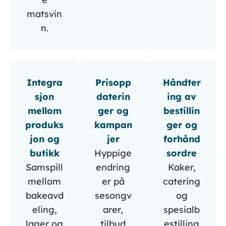
matsvin
n.
Integra
Prisopp
Håndter
sjon
daterin
ing av
mellom
ger og
bestillin
produks
kampan
ger og
jon og
jer
forhånd
butikk
Hyppige
sordre
Samspill
endring
Kaker,
mellom
er på
catering
bakeavd
sesongv
og
eling,
arer,
spesialb
lager og
tilbud
estilling