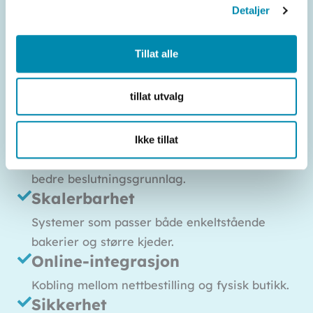
Ordre- og forhåndsbestillinger
Detaljer
Effektiv håndtering av spesialbestillinger,
kaker og catering.
Tillat alle
Kundeklubber og lojalitet
Mulighet for bonusprogrammer og digitale
tillat utvalg
stempelkort.
Rapportering og innsikt
Ikke tillat
Detaljerte salgs- og produksjonsrapporter for
bedre beslutningsgrunnlag.
Skalerbarhet
Systemer som passer både enkeltstående
bakerier og større kjeder.
Online-integrasjon
Kobling mellom nettbestilling og fysisk butikk.
Sikkerhet