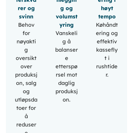
rer og
g og
høyt
svinn
volumst
tempo
Behov
yring
Køhåndt
for
Vanskeli
ering og
nøyakti
g å
effektiv
g
balanser
kassefly
oversikt
e
t i
over
etterspø
rushtide
produksj
rsel mot
r.
on, salg
daglig
og
produksj
utløpsda
on.
toer for
å
reduser
e