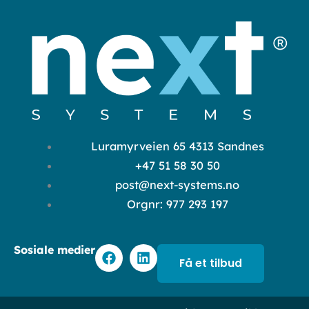
Luramyrveien 65 4313 Sandnes
+47 51 58 30 50
post@next-systems.no
Orgnr: 977 293 197
F
L
Sosiale medier
a
i
Få et tilbud
c
n
e
k
b
e