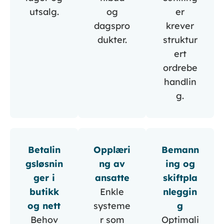
utsalg.
og
er
dagspro
krever
dukter.
struktur
ert
ordrebe
handlin
g.
Betalin
Opplæri
Bemann
gsløsnin
ng av
ing og
ger i
ansatte
skiftpla
butikk
Enkle
nleggin
og nett
systeme
g
Behov
r som
Optimali