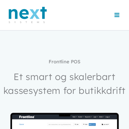
Hopp
rett
til
innholdet
Frontline POS
Et smart og skalerbart
kassesystem for butikkdrift