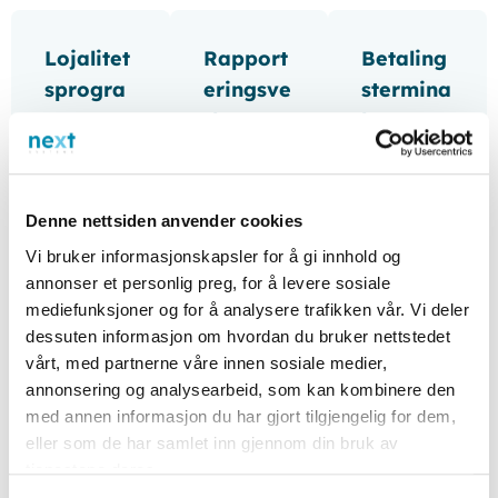
Lojalitet
Rapport
Betaling
sprogra
eringsve
stermina
mmer
rktøy
ler
Skap
Avansert
Integrer
kundeloj
e verktøy
med et
alitet
for å
bredt
Denne nettsiden anvender cookies
ved å
skredder
spekter
Vi bruker informasjonskapsler for å gi innhold og
tilby
sy
av
annonser et personlig preg, for å levere sosiale
belønnin
rapporte
betalings
mediefunksjoner og for å analysere trafikken vår. Vi deler
gspoeng,
r og
terminal
dessuten informasjon om hvordan du bruker nettstedet
vårt, med partnerne våre innen sosiale medier,
rabatter
analyser,
er for en
annonsering og analysearbeid, som kan kombinere den
og
tilpasset
sømløs
med annen informasjon du har gjort tilgjengelig for dem,
kampanj
dine
betalings
eller som de har samlet inn gjennom din bruk av
er.
forretnin
opplevel
tjenestene deres.
gsbehov.
se.