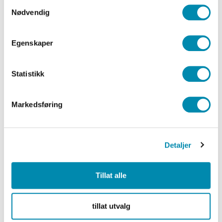
Samtykkevalg
Nødvendig
Egenskaper
IAPI for
Statistikk
tilpasnin
ger
Markedsføring
Tilgang
til API
for å
Detaljer
skredder
sy
Tillat alle
integrasj
oner
med
tillat utvalg
andre