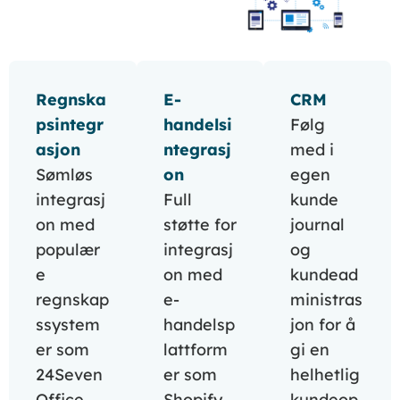
Regnska
E-
CRM
psintegr
handelsi
Følg
asjon
ntegrasj
med i
Sømløs
on
egen
integrasj
Full
kunde
on med
støtte for
journal
populær
integrasj
og
e
on med
kundead
regnskap
e-
ministras
ssystem
handelsp
jon for å
er som
lattform
gi en
24Seven
er som
helhetlig
Office,
Shopify
kundeop