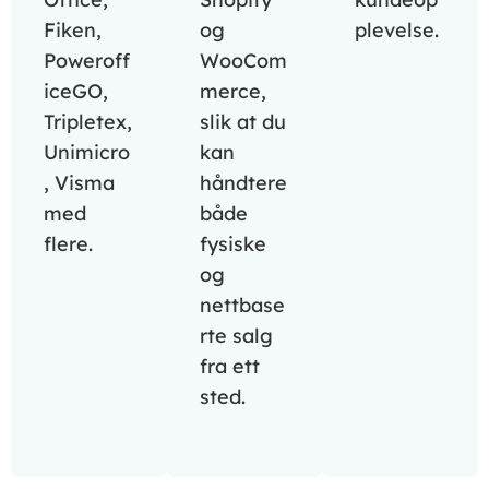
Fiken,
og
plevelse.
Poweroff
WooCom
iceGO,
merce,
Tripletex,
slik at du
Unimicro
kan
, Visma
håndtere
med
både
flere.
fysiske
og
nettbase
rte salg
fra ett
sted.