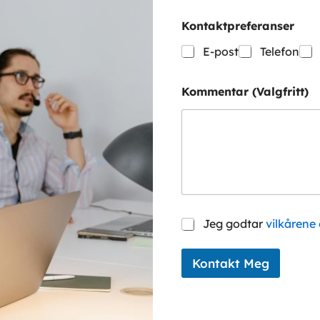
N
a
Kontaktpreferanser
v
n
E-post
Telefon
Kommentar (Valgfritt)
S
Jeg godtar
vilkårene
a
m
t
Kontakt Meg
y
k
k
e