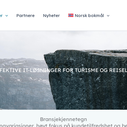
er
Partnere
Nyheter
Norsk bokmål
FEKTIVE IT-LØSNINGER FOR TURISME OG REISE
Bransjekjennetegn
ngvariasjoner, høyt fokus på kundetilfredshet og be