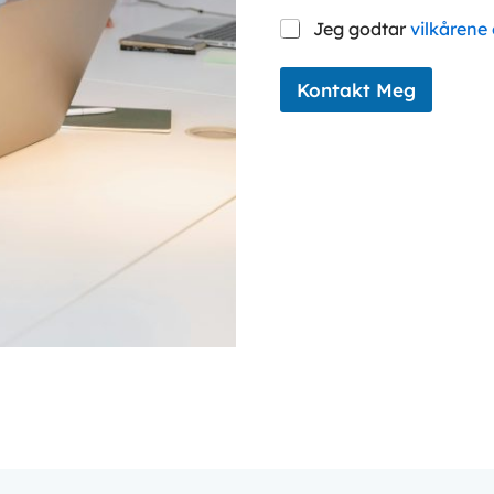
S
Jeg godtar
vilkårene
a
m
t
Kontakt Meg
y
k
k
e
*