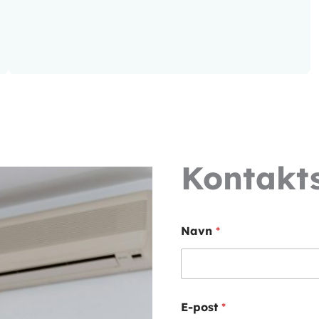
Kontakt
S
Navn
*
a
m
t
y
k
k
E-post
*
e