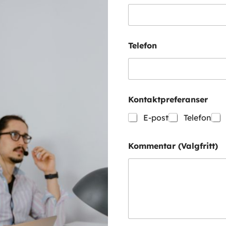
*
E
-
p
o
Telefon
s
t
Kontaktpreferanser
E-post
Telefon
Kommentar (Valgfritt)