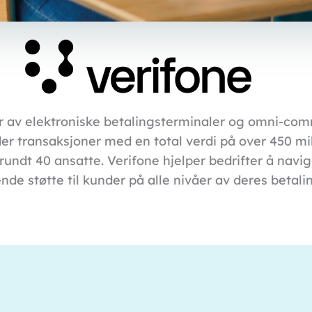
r av elektroniske betalingsterminaler og omni-comm
rder transaksjoner med en total verdi på over 450 mi
undt 40 ansatte. Verifone hjelper bedrifter å navig
de støtte til kunder på alle nivåer av deres betali