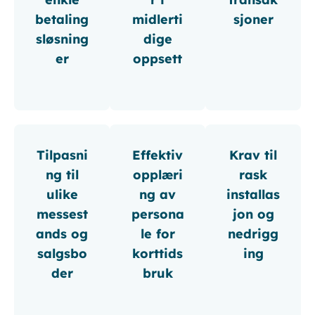
betaling
midlerti
sjoner
sløsning
dige
er
oppsett
Tilpasni
Effektiv
Krav til
ng til
opplæri
rask
ulike
ng av
installas
messest
persona
jon og
ands og
le for
nedrigg
salgsbo
korttids
ing
der
bruk