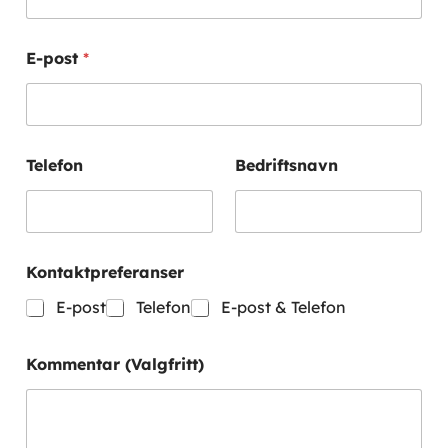
i
f
t
E-post
*
s
n
a
v
n
K
Telefon
Bedriftsnavn
o
n
t
a
k
Kontaktpreferanser
t
p
E-post
Telefon
E-post & Telefon
r
e
f
Kommentar (Valgfritt)
e
r
a
n