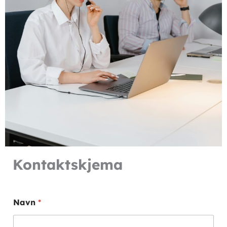
Kontaktskjema
B
Navn
*
e
d
r