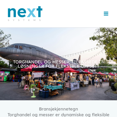
Hopp
rett
til
innholdet
TORGHANDEL OG MESSER: TILPASSEDE IT-
LØSNINGER FOR FLEKSIBLE OPPSETT
Bransjekjennetegn
Torghandel og messer er dynamiske og fleksible