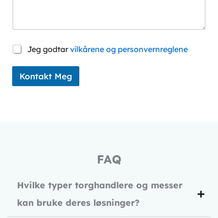
s
e
r
*
S
Jeg godtar
vilkårene og personvernreglene
a
m
t
Kontakt Meg
y
k
k
e
*
FAQ
Hvilke typer torghandlere og messer
kan bruke deres løsninger?