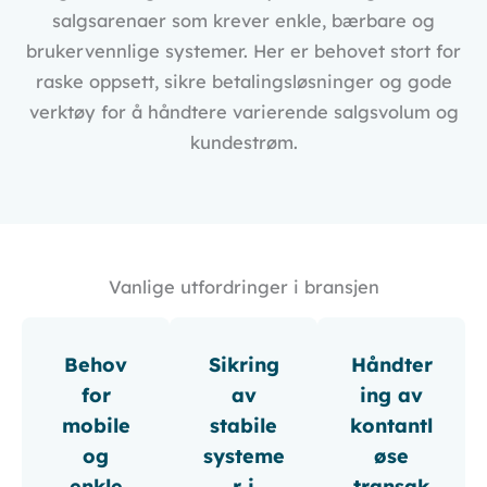
salgsarenaer som krever enkle, bærbare og
brukervennlige systemer. Her er behovet stort for
raske oppsett, sikre betalingsløsninger og gode
verktøy for å håndtere varierende salgsvolum og
kundestrøm.
Vanlige utfordringer i bransjen
Behov
Sikring
Håndter
for
av
ing av
mobile
stabile
kontantl
og
systeme
øse
enkle
r i
transak