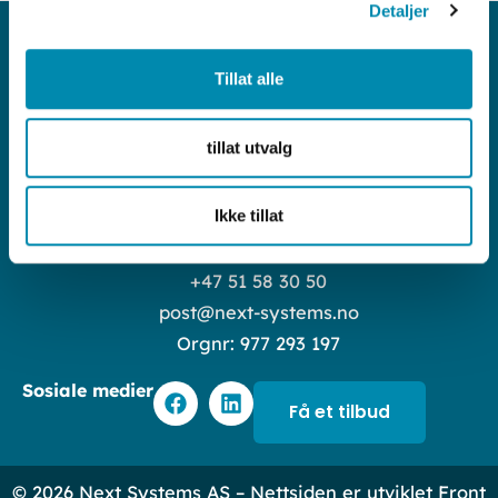
Detaljer
Tillat alle
tillat utvalg
Ikke tillat
Luramyrveien 65 4313 Sandnes
+47 51 58 30 50
post@next-systems.no
Orgnr: 977 293 197
F
L
Sosiale medier
a
i
Få et tilbud
c
n
e
k
b
e
© 2026 Next Systems AS – Nettsiden er utviklet
Front