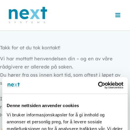
Hopp
rett
til
innholdet
Takk for at du tok kontakt!
Vi har mottatt henvendelsen din – og en av våre
rådgivere er allerede på saken.
Du hører fra oss innen kort tid, som oftest i løpet av
samme dag.
I mellomtiden kan du lene deg tilbake – vi tar hånd om
Denne nettsiden anvender cookies
resten.
Hos Next Systems er du i trygge hender.
Vi bruker informasjonskapsler for å gi innhold og
annonser et personlig preg, for å levere sosiale
mediefunksjoner og for å analysere trafikken vår. Vi deler