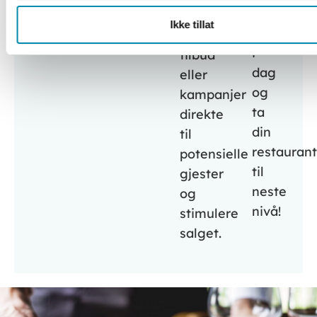
online
markedsføre
Ikke tillat
bordbook
spesielle
i
tilbud
dag
eller
og
kampanjer
ta
direkte
din
til
restaurant
potensielle
til
gjester
neste
og
nivå!
stimulere
salget.