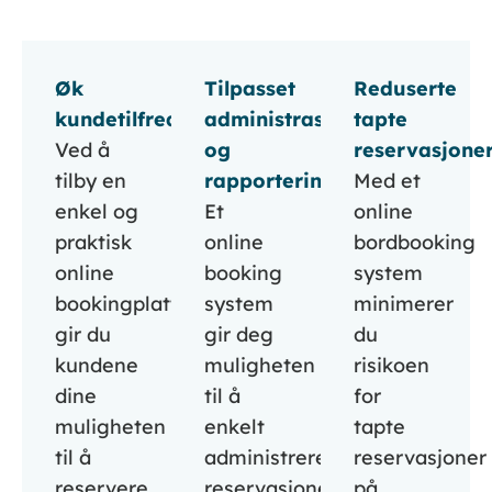
Øk
Tilpasset
Reduserte
kundetilfredsheten
administrasjon
tapte
Ved å
og
reservasjone
tilby en
rapportering
Med et
enkel og
Et
online
praktisk
online
bordbooking
online
booking
system
bookingplattform,
system
minimerer
gir du
gir deg
du
kundene
muligheten
risikoen
dine
til å
for
muligheten
enkelt
tapte
til å
administrere
reservasjoner
reservere
reservasjoner,
på