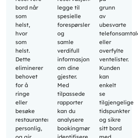
bord når
legge til
grunn
som
spesielle
av
helst,
forespørsler
ubesvarte
hvor
og
telefonsamtal
som
samle
eller
helst.
verdifull
overfylte
Dette
informasjon
ventelister.
eliminerer
om dine
Kunden
behovet
gjester.
kan
for å
Med
enkelt
ringe
tilpassede
se
eller
rapporter
tilgjengelige
besøke
kan du
tidspunkter
restauranten
analysere
og sikre
personlig,
bookingmønstre,
sitt bord
og gir
identifisere
med