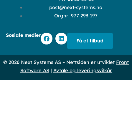
post@next-systems.no
Orgnr: 977 293 197
F
L
Sosiale medier
a
i
Få et tilbud
c
n
e
k
b
e
© 2026 Next Systems AS – Nettsiden er utviklet
Front
o
d
o
i
Software AS
|
Avtale og leveringsvilkår
k
n