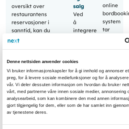
online
oversikt over
salg
bordbooki
restaurantens
Ved
system
reservasjoner i
å
tar
sanntid, kan du
integrere
du
bedre
en
restauran
administrere
online
kundeoppl
bordkapasiteten
bookingplattform
til
Denne nettsiden anvender cookies
og unngå
direkte
nye
overbooking eller
på
Vi bruker informasjonskapsler for å gi innhold og annonser et
høyder,
preg, for å levere sosiale mediefunksjoner og for å analysere
tomme bord.
restaurantens
vår. Vi deler dessuten informasjon om hvordan du bruker net
samtidig
Dette hjelper deg
nettside
vårt, med partnerne våre innen sosiale medier, annonsering 
som
med å maksimere
og
analysearbeid, som kan kombinere den med annen informasj
du
inntektene ved å
sosiale
gjort tilgjengelig for dem, eller som de har samlet inn gjenno
forbedrer
fylle alle
medier,
av tjenestene deres.
effektivit
tilgjengelige seter
kan
og
og redusere
du