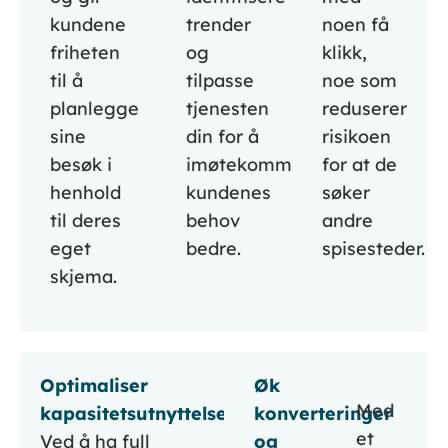
kundene
trender
noen få
friheten
og
klikk,
til å
tilpasse
noe som
planlegge
tjenesten
reduserer
sine
din for å
risikoen
besøk i
imøtekomme
for at de
henhold
kundenes
søker
til deres
behov
andre
eget
bedre.
spisesteder.
skjema.
Optimaliser
Øk
Med
kapasitetsutnyttelse
konverteringer
et
Ved å ha full
og