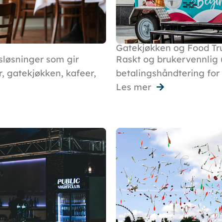
Gatekjøkken og Food Tr
gsløsninger som gir
Raskt og brukervennlig u
r, gatekjøkken, kafeer,
betalingshåndtering for
Les mer