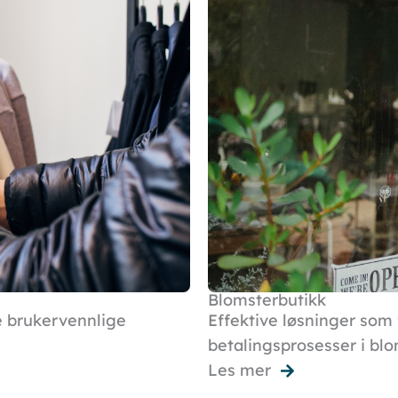
Blomsterbutikk
e brukervennlige
Effektive løsninger som
betalingsprosesser i blo
Les mer