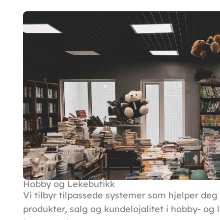
Hobby og Lekebutikk
Vi tilbyr t
ilpassede systemer som hjelper deg
produkter, salg og kundelojalitet i hobby- og 