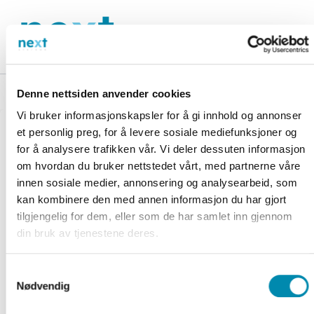
Skip
to
content
Denne nettsiden anvender cookies
Vi bruker informasjonskapsler for å gi innhold og annonser
et personlig preg, for å levere sosiale mediefunksjoner og
for å analysere trafikken vår. Vi deler dessuten informasjon
om hvordan du bruker nettstedet vårt, med partnerne våre
innen sosiale medier, annonsering og analysearbeid, som
kan kombinere den med annen informasjon du har gjort
tilgjengelig for dem, eller som de har samlet inn gjennom
din bruk av tjenestene deres.
Samtykkevalg
Extenda Retail
Nødvendig
Extenda Retail is a market leader in retail and