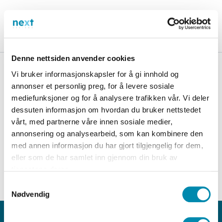
Skip
to
content
Denne nettsiden anvender cookies
Vi bruker informasjonskapsler for å gi innhold og
annonser et personlig preg, for å levere sosiale
mediefunksjoner og for å analysere trafikken vår. Vi deler
dessuten informasjon om hvordan du bruker nettstedet
vårt, med partnerne våre innen sosiale medier,
annonsering og analysearbeid, som kan kombinere den
med annen informasjon du har gjort tilgjengelig for dem,
eller som de har samlet inn gjennom din bruk av
tjenestene deres.
Samtykkevalg
Nødvendig